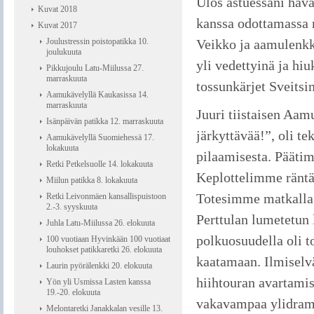
Ulos astuessani hava
Kuvat 2018
kanssa odottamassa m
Kuvat 2017
Joulustressin poistopatikka 10.
Veikko ja aamulenkke
joulukuuta
yli vedettyinä ja hi
Pikkujoulu Latu-Miilussa 27.
marraskuuta
tossunkärjet Sveitsi
Aamukävelyllä Kaukasissa 14.
marraskuuta
Juuri tiistaisen Aam
Isänpäivän patikka 12. marraskuuta
järkyttävää!”, oli t
Aamukävelyllä Suomiehessä 17.
lokakuuta
pilaamisesta. Päätim
Retki Petkelsuolle 14. lokakuuta
Keplottelimme räntäs
Miilun patikka 8. lokakuuta
Totesimme matkalla 
Retki Leivonmäen kansallispuistoon
2.-3. syyskuuta
Perttulan lumetetun 
Juhla Latu-Miilussa 26. elokuuta
polkuosuudella oli to
100 vuotiaan Hyvinkään 100 vuotiaat
louhokset patikkaretki 26. elokuuta
kaatamaan. Ilmiselvä
Laurin pyörälenkki 20. elokuuta
hiihtouran avartami
Yön yli Usmissa Lasten kanssa
19.-20. elokuuta
vakavampaa ylidrama
Melontaretki Janakkalan vesille 13.