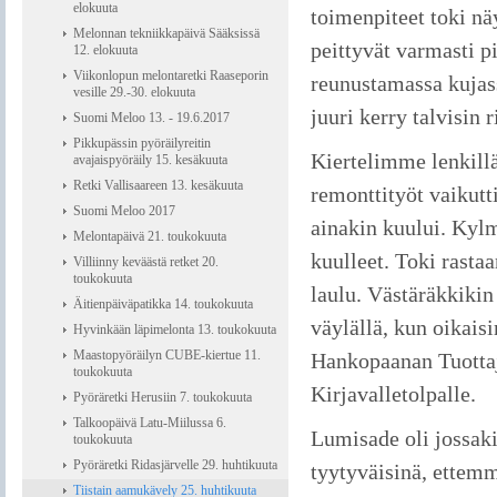
elokuuta
toimenpiteet toki nä
Melonnan tekniikkapäivä Sääksissä
peittyvät varmasti p
12. elokuuta
Viikonlopun melontaretki Raaseporin
reunustamassa kujass
vesille 29.-30. elokuuta
juuri kerry talvisin 
Suomi Meloo 13. - 19.6.2017
Pikkupässin pyöräilyreitin
Kiertelimme lenkill
avajaispyöräily 15. kesäkuuta
Retki Vallisaareen 13. kesäkuuta
remonttityöt vaikutt
Suomi Meloo 2017
ainakin kuului. Kylm
Melontapäivä 21. toukokuuta
kuulleet. Toki rasta
Villiinny keväästä retket 20.
toukokuuta
laulu. Västäräkkikin
Äitienpäiväpatikka 14. toukokuuta
väylällä, kun oikai
Hyvinkään läpimelonta 13. toukokuuta
Maastopyöräilyn CUBE-kiertue 11.
Hankopaanan Tuottaj
toukokuuta
Kirjavalletolpalle.
Pyöräretki Herusiin 7. toukokuuta
Talkoopäivä Latu-Miilussa 6.
Lumisade oli jossak
toukokuuta
Pyöräretki Ridasjärvelle 29. huhtikuuta
tyytyväisinä, ettemm
Tiistain aamukävely 25. huhtikuuta