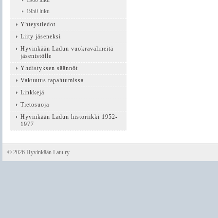
1960 luku
1950 luku
Yhteystiedot
Liity jäseneksi
Hyvinkään Ladun vuokravälineitä
jäsenistölle
Yhdistyksen säännöt
Vakuutus tapahtumissa
Linkkejä
Tietosuoja
Hyvinkään Ladun historiikki 1952-
1977
©
2026 Hyvinkään Latu ry.