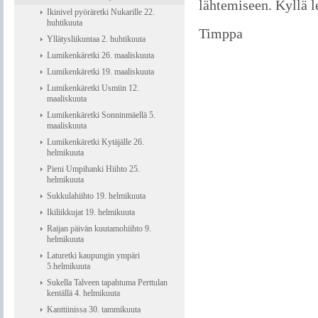
lähtemiseen. Kyllä l
Ikinivel pyöräretki Nukarille 22.
huhtikuuta
Timppa
Yllätysliikuntaa 2. huhtikuuta
Lumikenkäretki 26. maaliskuuta
Lumikenkäretki 19. maaliskuuta
Lumikenkäretki Usmiin 12.
maaliskuuta
Lumikenkäretki Sonninmäellä 5.
maaliskuuta
Lumikenkäretki Kytäjälle 26.
helmikuuta
Pieni Umpihanki Hiihto 25.
helmikuuta
Sukkulahiihto 19. helmikuuta
Ikiliikkujat 19. helmikuuta
Raijan päivän kuutamohiihto 9.
helmikuuta
Laturetki kaupungin ympäri
5.helmikuuta
Sukella Talveen tapahtuma Perttulan
kentällä 4. helmikuuta
Kanttiinissa 30. tammikuuta