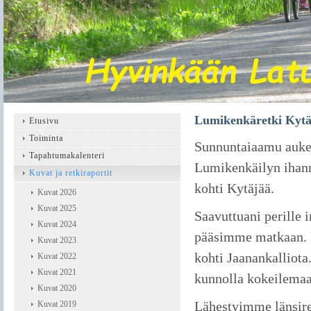
Lumikenkäretki Kytäj
Etusivu
Toiminta
Sunnuntaiaamu aukeni
Tapahtumakalenteri
Lumikenkäilyn ihann
Kuvat ja retkiraportit
kohti Kytäjää.
Kuvat 2026
Kuvat 2025
Saavuttuani perille 
Kuvat 2024
pääsimme matkaan. M
Kuvat 2023
kohti Jaanankalliota.
Kuvat 2022
Kuvat 2021
kunnolla kokeilema
Kuvat 2020
Lähestyimme länsire
Kuvat 2019