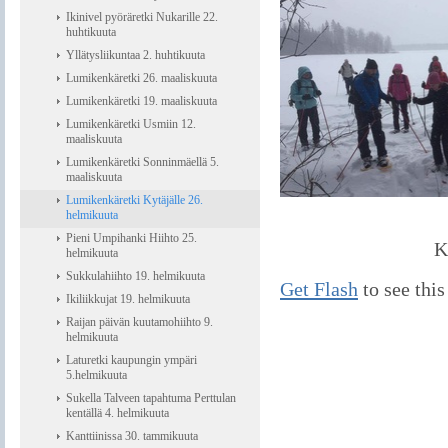
Ikinivel pyöräretki Nukarille 22.
huhtikuuta
Yllätysliikuntaa 2. huhtikuuta
Lumikenkäretki 26. maaliskuuta
Lumikenkäretki 19. maaliskuuta
Lumikenkäretki Usmiin 12.
maaliskuuta
Lumikenkäretki Sonninmäellä 5.
maaliskuuta
Lumikenkäretki Kytäjälle 26.
helmikuuta
Pieni Umpihanki Hiihto 25.
K
helmikuuta
Sukkulahiihto 19. helmikuuta
Get Flash
to see this
Ikiliikkujat 19. helmikuuta
Raijan päivän kuutamohiihto 9.
helmikuuta
Laturetki kaupungin ympäri
5.helmikuuta
Sukella Talveen tapahtuma Perttulan
kentällä 4. helmikuuta
Kanttiinissa 30. tammikuuta