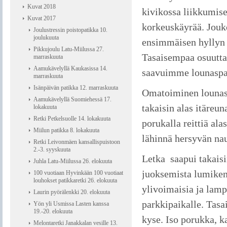
Kuvat 2018
kivikossa liikkumis
Kuvat 2017
korkeuskäyrää. Jouko
Joulustressin poistopatikka 10.
joulukuuta
ensimmäisen hyllyn p
Pikkujoulu Latu-Miilussa 27.
Tasaisempaa osuutta
marraskuuta
Aamukävelyllä Kaukasissa 14.
saavuimme lounaspai
marraskuuta
Isänpäivän patikka 12. marraskuuta
Omatoiminen lounas, 
Aamukävelyllä Suomiehessä 17.
takaisin alas itär
lokakuuta
Retki Petkelsuolle 14. lokakuuta
porukalla reittiä alas
Miilun patikka 8. lokakuuta
lähinnä hersyvän na
Retki Leivonmäen kansallispuistoon
2.-3. syyskuuta
Letka saapui takaisi
Juhla Latu-Miilussa 26. elokuuta
juoksemista lumikeng
100 vuotiaan Hyvinkään 100 vuotiaat
louhokset patikkaretki 26. elokuuta
ylivoimaisia ja lamp
Laurin pyörälenkki 20. elokuuta
parkkipaikalle. Tasai
Yön yli Usmissa Lasten kanssa
19.-20. elokuuta
kyse. Iso porukka, ka
Melontaretki Janakkalan vesille 13.