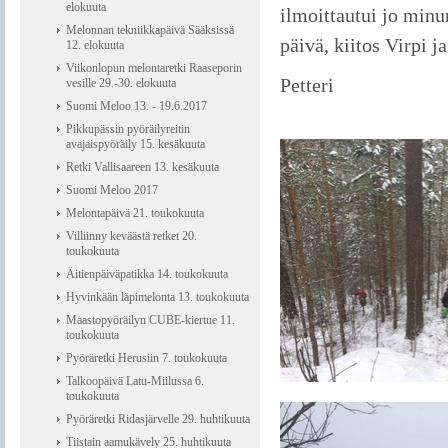
elokuuta
ilmoittautui jo min
Melonnan tekniikkapäivä Sääksissä
päivä, kiitos Virpi j
12. elokuuta
Viikonlopun melontaretki Raaseporin
Petteri
vesille 29.-30. elokuuta
Suomi Meloo 13. - 19.6.2017
Pikkupässin pyöräilyreitin
avajaispyöräily 15. kesäkuuta
Retki Vallisaareen 13. kesäkuuta
Suomi Meloo 2017
Melontapäivä 21. toukokuuta
Villiinny keväästä retket 20.
toukokuuta
Äitienpäiväpatikka 14. toukokuuta
Hyvinkään läpimelonta 13. toukokuuta
Maastopyöräilyn CUBE-kiertue 11.
toukokuuta
Pyöräretki Herusiin 7. toukokuuta
Talkoopäivä Latu-Miilussa 6.
toukokuuta
Pyöräretki Ridasjärvelle 29. huhtikuuta
Tiistain aamukävely 25. huhtikuuta