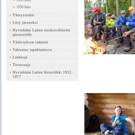
1960 luku
1950 luku
Yhteystiedot
Liity jäseneksi
Hyvinkään Ladun vuokravälineitä
jäsenistölle
Yhdistyksen säännöt
Vakuutus tapahtumissa
Linkkejä
Tietosuoja
Hyvinkään Ladun historiikki 1952-
1977