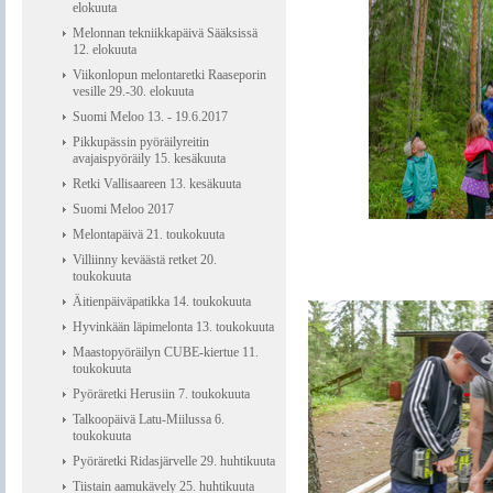
elokuuta
Melonnan tekniikkapäivä Sääksissä
12. elokuuta
Viikonlopun melontaretki Raaseporin
vesille 29.-30. elokuuta
Suomi Meloo 13. - 19.6.2017
Pikkupässin pyöräilyreitin
avajaispyöräily 15. kesäkuuta
Retki Vallisaareen 13. kesäkuuta
Suomi Meloo 2017
Melontapäivä 21. toukokuuta
Villiinny keväästä retket 20.
toukokuuta
Äitienpäiväpatikka 14. toukokuuta
Hyvinkään läpimelonta 13. toukokuuta
Maastopyöräilyn CUBE-kiertue 11.
toukokuuta
Pyöräretki Herusiin 7. toukokuuta
Talkoopäivä Latu-Miilussa 6.
toukokuuta
Pyöräretki Ridasjärvelle 29. huhtikuuta
Tiistain aamukävely 25. huhtikuuta