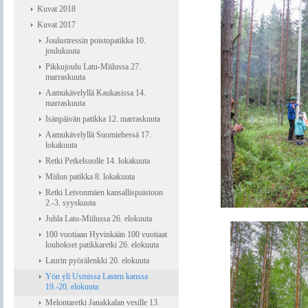
Kuvat 2018
Kuvat 2017
Joulustressin poistopatikka 10.
joulukuuta
Pikkujoulu Latu-Miilussa 27.
marraskuuta
Aamukävelyllä Kaukasissa 14.
marraskuuta
Isänpäivän patikka 12. marraskuuta
Aamukävelyllä Suomiehessä 17.
lokakuuta
Retki Petkelsuolle 14. lokakuuta
Miilun patikka 8. lokakuuta
Retki Leivonmäen kansallispuistoon
2.-3. syyskuuta
Juhla Latu-Miilussa 26. elokuuta
100 vuotiaan Hyvinkään 100 vuotiaat
louhokset patikkaretki 26. elokuuta
Laurin pyörälenkki 20. elokuuta
Yön yli Usmissa Lasten kanssa
19.-20. elokuuta
Melontaretki Janakkalan vesille 13.