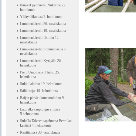
Ikinivel pyöräretki Nukarille 22.
huhtikuuta
Yllätysliikuntaa 2. huhtikuuta
Lumikenkäretki 26. maaliskuuta
Lumikenkäretki 19. maaliskuuta
Lumikenkäretki Usmiin 12.
maaliskuuta
Lumikenkäretki Sonninmäellä 5.
maaliskuuta
Lumikenkäretki Kytäjälle 26.
helmikuuta
Pieni Umpihanki Hiihto 25.
helmikuuta
Sukkulahiihto 19. helmikuuta
Ikiliikkujat 19. helmikuuta
Raijan päivän kuutamohiihto 9.
helmikuuta
Laturetki kaupungin ympäri
5.helmikuuta
Sukella Talveen tapahtuma Perttulan
kentällä 4. helmikuuta
Kanttiinissa 30. tammikuuta