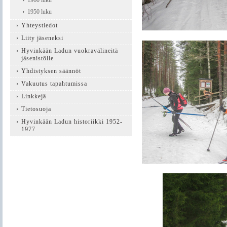
1960 luku
1950 luku
Yhteystiedot
Liity jäseneksi
Hyvinkään Ladun vuokravälineitä
jäsenistölle
Yhdistyksen säännöt
Vakuutus tapahtumissa
Linkkejä
Tietosuoja
Hyvinkään Ladun historiikki 1952-
1977