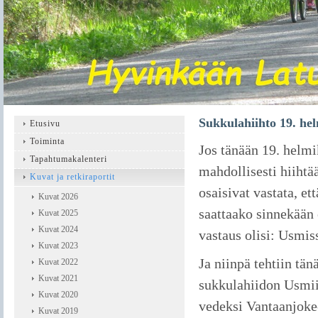
Sukkulahiihto 19. he
Etusivu
Toiminta
Jos tänään 19. helm
Tapahtumakalenteri
mahdollisesti hiihtää
Kuvat ja retkiraportit
osaisivat vastata, et
Kuvat 2026
saattaako sinnekään 
Kuvat 2025
Kuvat 2024
vastaus olisi: Usmiss
Kuvat 2023
Ja niinpä tehtiin tä
Kuvat 2022
Kuvat 2021
sukkulahiidon Usmiin
Kuvat 2020
vedeksi Vantaanjokee
Kuvat 2019