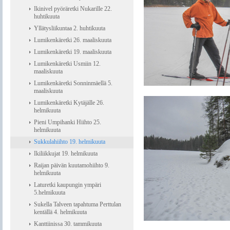
Ikinivel pyöräretki Nukarille 22.
huhtikuuta
Yllätysliikuntaa 2. huhtikuuta
Lumikenkäretki 26. maaliskuuta
Lumikenkäretki 19. maaliskuuta
Lumikenkäretki Usmiin 12.
maaliskuuta
Lumikenkäretki Sonninmäellä 5.
maaliskuuta
Lumikenkäretki Kytäjälle 26.
helmikuuta
Pieni Umpihanki Hiihto 25.
helmikuuta
Sukkulahiihto 19. helmikuuta
Ikiliikkujat 19. helmikuuta
Raijan päivän kuutamohiihto 9.
helmikuuta
Laturetki kaupungin ympäri
5.helmikuuta
Sukella Talveen tapahtuma Perttulan
kentällä 4. helmikuuta
Kanttiinissa 30. tammikuuta