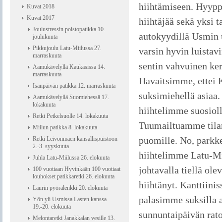
hiihtämiseen. Hyypp
Kuvat 2018
Kuvat 2017
hiihtäjää sekä yksi 
Joulustressin poistopatikka 10.
autokyydillä Usmin 
joulukuuta
Pikkujoulu Latu-Miilussa 27.
varsin hyvin luista
marraskuuta
sentin vahvuinen ke
Aamukävelyllä Kaukasissa 14.
marraskuuta
Havaitsimme, ettei 
Isänpäivän patikka 12. marraskuuta
suksimiehellä asiaa. 
Aamukävelyllä Suomiehessä 17.
lokakuuta
hiihtelimme suosiol
Retki Petkelsuolle 14. lokakuuta
Tuumailtuamme tilann
Miilun patikka 8. lokakuuta
puomille. No, parkk
Retki Leivonmäen kansallispuistoon
2.-3. syyskuuta
hiihtelimme Latu-Mii
Juhla Latu-Miilussa 26. elokuuta
johtavalla tiellä ol
100 vuotiaan Hyvinkään 100 vuotiaat
louhokset patikkaretki 26. elokuuta
hiihtänyt. Kanttiini
Laurin pyörälenkki 20. elokuuta
palasimme suksilla a
Yön yli Usmissa Lasten kanssa
19.-20. elokuuta
sunnuntaipäivän rato
Melontaretki Janakkalan vesille 13.