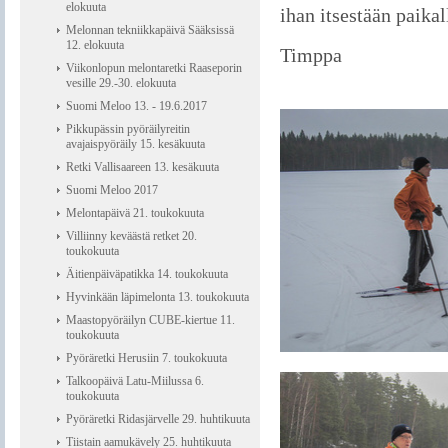
elokuuta
ihan itsestään paikal
Melonnan tekniikkapäivä Sääksissä
12. elokuuta
Timppa
Viikonlopun melontaretki Raaseporin
vesille 29.-30. elokuuta
Suomi Meloo 13. - 19.6.2017
Pikkupässin pyöräilyreitin
avajaispyöräily 15. kesäkuuta
Retki Vallisaareen 13. kesäkuuta
Suomi Meloo 2017
Melontapäivä 21. toukokuuta
Villiinny keväästä retket 20.
toukokuuta
Äitienpäiväpatikka 14. toukokuuta
Hyvinkään läpimelonta 13. toukokuuta
Maastopyöräilyn CUBE-kiertue 11.
toukokuuta
Pyöräretki Herusiin 7. toukokuuta
Talkoopäivä Latu-Miilussa 6.
toukokuuta
Pyöräretki Ridasjärvelle 29. huhtikuuta
Tiistain aamukävely 25. huhtikuuta