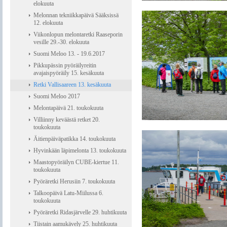
elokuuta
Melonnan tekniikkapäivä Sääksissä
12. elokuuta
Viikonlopun melontaretki Raaseporin
vesille 29.-30. elokuuta
Suomi Meloo 13. - 19.6.2017
Pikkupässin pyöräilyreitin
avajaispyöräily 15. kesäkuuta
Retki Vallisaareen 13. kesäkuuta
Suomi Meloo 2017
Melontapäivä 21. toukokuuta
Villiinny keväästä retket 20.
toukokuuta
Äitienpäiväpatikka 14. toukokuuta
Hyvinkään läpimelonta 13. toukokuuta
Maastopyöräilyn CUBE-kiertue 11.
toukokuuta
Pyöräretki Herusiin 7. toukokuuta
Talkoopäivä Latu-Miilussa 6.
toukokuuta
Pyöräretki Ridasjärvelle 29. huhtikuuta
Tiistain aamukävely 25. huhtikuuta