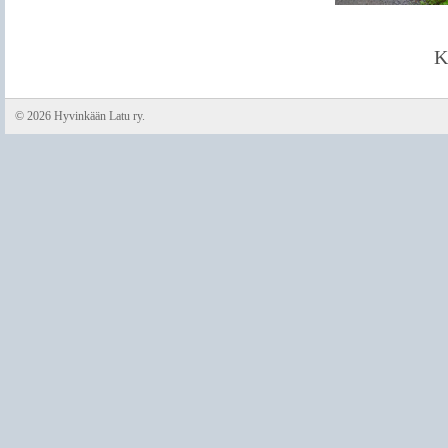
K
©
2026 Hyvinkään Latu ry.