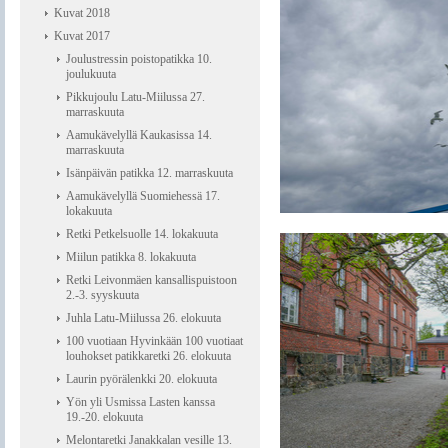
Kuvat 2018
Kuvat 2017
Joulustressin poistopatikka 10.
joulukuuta
Pikkujoulu Latu-Miilussa 27.
marraskuuta
Aamukävelyllä Kaukasissa 14.
marraskuuta
Isänpäivän patikka 12. marraskuuta
Aamukävelyllä Suomiehessä 17.
lokakuuta
Retki Petkelsuolle 14. lokakuuta
Miilun patikka 8. lokakuuta
Retki Leivonmäen kansallispuistoon
2.-3. syyskuuta
Juhla Latu-Miilussa 26. elokuuta
100 vuotiaan Hyvinkään 100 vuotiaat
louhokset patikkaretki 26. elokuuta
Laurin pyörälenkki 20. elokuuta
Yön yli Usmissa Lasten kanssa
19.-20. elokuuta
Melontaretki Janakkalan vesille 13.