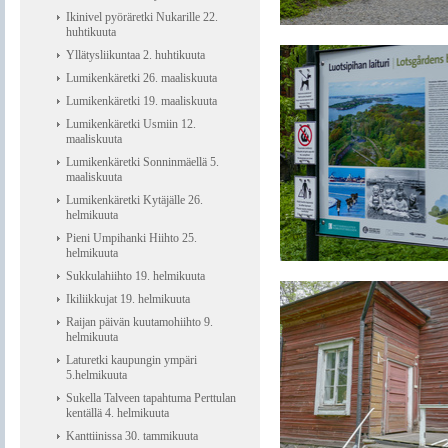
Ikinivel pyöräretki Nukarille 22.
huhtikuuta
Yllätysliikuntaa 2. huhtikuuta
Lumikenkäretki 26. maaliskuuta
Lumikenkäretki 19. maaliskuuta
Lumikenkäretki Usmiin 12.
maaliskuuta
Lumikenkäretki Sonninmäellä 5.
maaliskuuta
Lumikenkäretki Kytäjälle 26.
helmikuuta
Pieni Umpihanki Hiihto 25.
helmikuuta
Sukkulahiihto 19. helmikuuta
Ikiliikkujat 19. helmikuuta
Raijan päivän kuutamohiihto 9.
helmikuuta
Laturetki kaupungin ympäri
5.helmikuuta
Sukella Talveen tapahtuma Perttulan
kentällä 4. helmikuuta
Kanttiinissa 30. tammikuuta