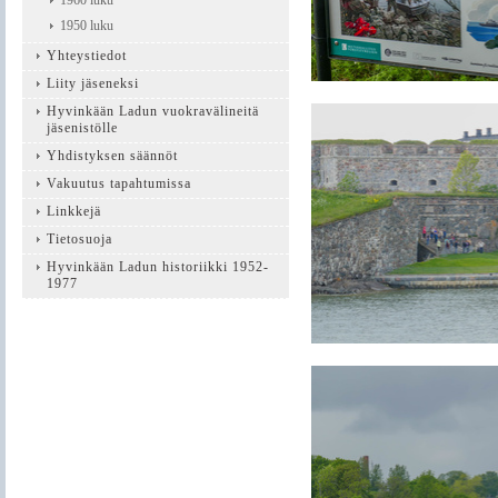
1960 luku
1950 luku
Yhteystiedot
Liity jäseneksi
Hyvinkään Ladun vuokravälineitä
jäsenistölle
Yhdistyksen säännöt
Vakuutus tapahtumissa
Linkkejä
Tietosuoja
Hyvinkään Ladun historiikki 1952-
1977