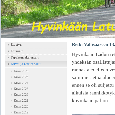
Retki Vallisaareen 13
Etusivu
Toiminta
Hyvinkään Ladun retk
Tapahtumakalenteri
yhdeksän osallistuj
Kuvat ja retkiraportit
rannasta edelleen ve
Kuvat 2026
saimme tietoa alueen 
Kuvat 2025
Kuvat 2024
ennen se oli suljettu
Kuvat 2023
aikuisia rannikkotyk
Kuvat 2022
kovinkaan paljon.
Kuvat 2021
Kuvat 2020
Kuvat 2019