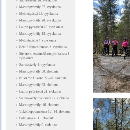
Sauvakävely 28. syyskuuta
Maastopyöräily 27. syyskuuta
Melontapäivä 25. syyskuuta
Maastopyöräily 20. syyskuuta
Laurin pyöräretki 18. syyskuuta
Maastopyöräily 13. syyskuuta
Melontapäivä 4. syyskuuta
Retki Hämeenlinnaan 3. syyskuuta
Sieniretki AsenneMarttojen kanssa 1.
syyskuuta
Sauvakävely 1. syyskuuta
Maastopyöräily 30. elokuuta
Nuku Yö Ulkona 27.-28. elokuuta
Maastopyöräily 23. elokuuta
Laurin pyöräretki 21. elokuuta
Sauvakävely Sveitsissä 17. elokuuta
Maastopyöräilyt 16. elokuuta
Viikonloppumelonta 13.-14. elokuuta
Polkujuoksu 11. elokuuta
Maastopyöräily 9. elokuuta