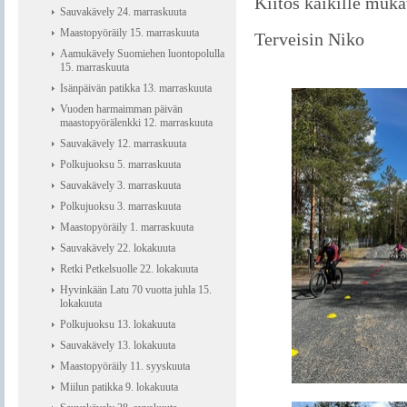
Kiitos kaikille muka
Sauvakävely 24. marraskuuta
Maastopyöräily 15. marraskuuta
Terveisin Niko
Aamukävely Suomiehen luontopolulla
15. marraskuuta
Isänpäivän patikka 13. marraskuuta
Vuoden harmaimman päivän
maastopyörälenkki 12. marraskuuta
Sauvakävely 12. marraskuuta
Polkujuoksu 5. marraskuuta
Sauvakävely 3. marraskuuta
Polkujuoksu 3. marraskuuta
Maastopyöräily 1. marraskuuta
Sauvakävely 22. lokakuuta
Retki Petkelsuolle 22. lokakuuta
Hyvinkään Latu 70 vuotta juhla 15.
lokakuuta
Polkujuoksu 13. lokakuuta
Sauvakävely 13. lokakuuta
Maastopyöräily 11. syyskuuta
Miilun patikka 9. lokakuuta