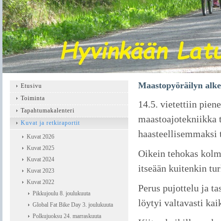
Maastopyöräilyn alke
Etusivu
Toiminta
14.5. vietettiin pie
Tapahtumakalenteri
maastoajotekniikka 
Kuvat ja retkiraportit
haasteellisemmaksi t
Kuvat 2026
Kuvat 2025
Oikein tehokas kolme
Kuvat 2024
itseään kuitenkin tur
Kuvat 2023
Kuvat 2022
Perus pujottelu ja ta
Pikkujoulu 8. joulukuuta
löytyi valtavasti kaik
Global Fat Bike Day 3. joulukuuta
Polkujuoksu 24. marraskuuta