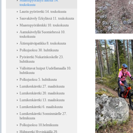
Maastopyöräilyn alkeita 14.
toukokuuta
Laurin pyöröretki 14. toukokuuta
Sauvakävely Erkylässä 11. toukokuuta
Maastopyörälenkki 10. toukokuuta
Aamukävelyllä Suomiehessä 10.
toukokuuta
Äitienpäiväpatikka 8. toukokuuta
Polkujuoksu 30. huhtikuuta
Pyöräretki Nukarinkoskelle 23.
huhtikuuta
Valloittavat huiput Uudellamaalla 10.
huhtikuuta
Polkujuoksu 5. huhtikuuta
Lumikenkäretki 27. maaliskuuta
Lumikenkäretki 20. maaliskuuta
Lumikenkäretki 13. maaliskuuta
Lumikenkäretki 6. maaliskuuta
Lumikenkäretki Sonninmäelle 27.
helmikuuta
Polkujuoksu 10.helmikuuta
Hiihtoretki Hyvinkäällä 29.