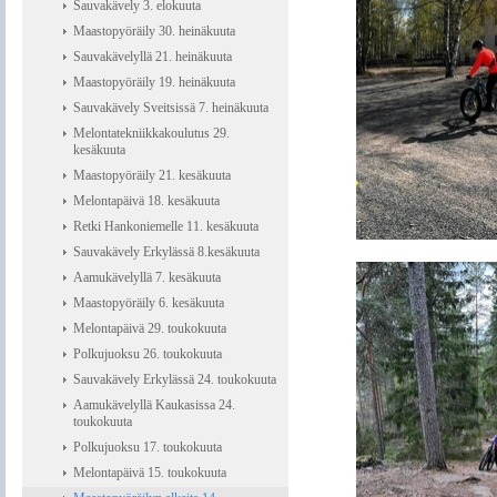
Sauvakävely 3. elokuuta
Maastopyöräily 30. heinäkuuta
Sauvakävelyllä 21. heinäkuuta
Maastopyöräily 19. heinäkuuta
Sauvakävely Sveitsissä 7. heinäkuuta
Melontatekniikkakoulutus 29.
kesäkuuta
Maastopyöräily 21. kesäkuuta
Melontapäivä 18. kesäkuuta
Retki Hankoniemelle 11. kesäkuuta
Sauvakävely Erkylässä 8.kesäkuuta
Aamukävelyllä 7. kesäkuuta
Maastopyöräily 6. kesäkuuta
Melontapäivä 29. toukokuuta
Polkujuoksu 26. toukokuuta
Sauvakävely Erkylässä 24. toukokuuta
Aamukävelyllä Kaukasissa 24.
toukokuuta
Polkujuoksu 17. toukokuuta
Melontapäivä 15. toukokuuta