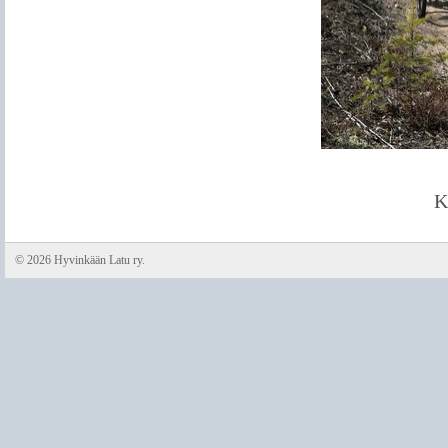
K
©
2026 Hyvinkään Latu ry.