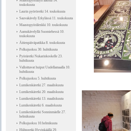
Maastopyöräilyn alkeita 14.
toukokuuta
Laurin pyöröretki 14. toukokuuta
Sauvakävely Erkylässä 11. toukokuuta
Maastopyörälenkki 10. toukokuuta
Aamukävelyllä Suomiehessä 10.
toukokuuta
Äitienpäiväpatikka 8. toukokuuta
Polkujuoksu 30. huhtikuuta
Pyöräretki Nukarinkoskelle 23.
huhtikuuta
Valloittavat huiput Uudellamaalla 10.
huhtikuuta
Polkujuoksu 5. huhtikuuta
Lumikenkäretki 27. maaliskuuta
Lumikenkäretki 20. maaliskuuta
Lumikenkäretki 13. maaliskuuta
Lumikenkäretki 6. maaliskuuta
Lumikenkäretki Sonninmäelle 27.
helmikuuta
Polkujuoksu 10.helmikuuta
Hiihtoretki Hyvinkäällä 29.