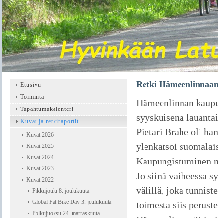
Retki Hämeenlinnaan
Etusivu
Toiminta
Hämeenlinnan kaupun
Tapahtumakalenteri
syyskuisena lauanta
Kuvat ja retkiraportit
Pietari Brahe oli ha
Kuvat 2026
ylenkatsoi suomalais
Kuvat 2025
Kuvat 2024
Kaupungistuminen näh
Kuvat 2023
Jo siinä vaiheessa s
Kuvat 2022
välillä, joka tunnis
Pikkujoulu 8. joulukuuta
Global Fat Bike Day 3. joulukuuta
toimesta siis perus
Polkujuoksu 24. marraskuuta