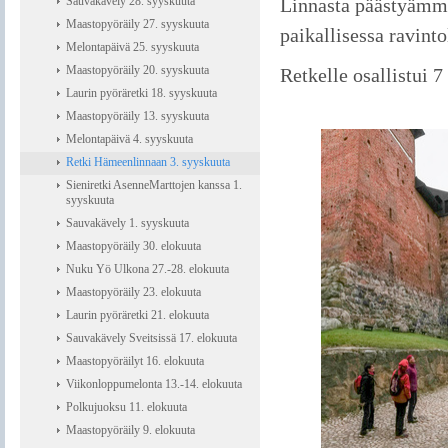
Sauvakävely 28. syyskuuta
Linnasta päästyämme
Maastopyöräily 27. syyskuuta
paikallisessa ravint
Melontapäivä 25. syyskuuta
Maastopyöräily 20. syyskuuta
Retkelle osallistui 7
Laurin pyöräretki 18. syyskuuta
Maastopyöräily 13. syyskuuta
Melontapäivä 4. syyskuuta
Retki Hämeenlinnaan 3. syyskuuta
Sieniretki AsenneMarttojen kanssa 1.
syyskuuta
Sauvakävely 1. syyskuuta
Maastopyöräily 30. elokuuta
Nuku Yö Ulkona 27.-28. elokuuta
Maastopyöräily 23. elokuuta
Laurin pyöräretki 21. elokuuta
Sauvakävely Sveitsissä 17. elokuuta
Maastopyöräilyt 16. elokuuta
Viikonloppumelonta 13.-14. elokuuta
Polkujuoksu 11. elokuuta
Maastopyöräily 9. elokuuta