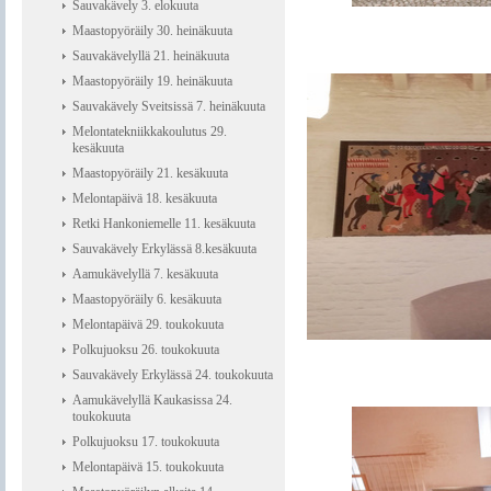
Sauvakävely 3. elokuuta
Maastopyöräily 30. heinäkuuta
Sauvakävelyllä 21. heinäkuuta
Maastopyöräily 19. heinäkuuta
Sauvakävely Sveitsissä 7. heinäkuuta
Melontatekniikkakoulutus 29.
kesäkuuta
Maastopyöräily 21. kesäkuuta
Melontapäivä 18. kesäkuuta
Retki Hankoniemelle 11. kesäkuuta
Sauvakävely Erkylässä 8.kesäkuuta
Aamukävelyllä 7. kesäkuuta
Maastopyöräily 6. kesäkuuta
Melontapäivä 29. toukokuuta
Polkujuoksu 26. toukokuuta
Sauvakävely Erkylässä 24. toukokuuta
Aamukävelyllä Kaukasissa 24.
toukokuuta
Polkujuoksu 17. toukokuuta
Melontapäivä 15. toukokuuta