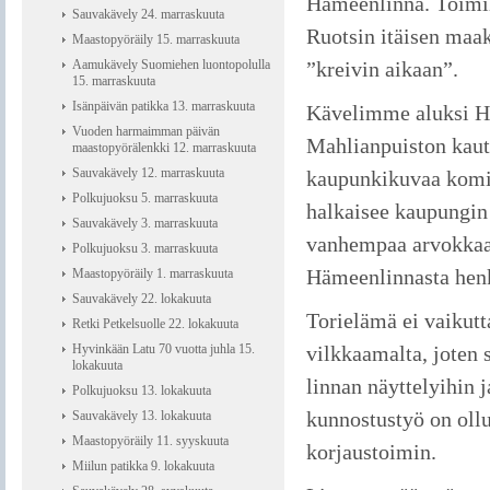
Hämeenlinna. Toimill
Sauvakävely 24. marraskuuta
Ruotsin itäisen maa
Maastopyöräily 15. marraskuuta
Aamukävely Suomiehen luontopolulla
”kreivin aikaan”.
15. marraskuuta
Isänpäivän patikka 13. marraskuuta
Kävelimme aluksi H
Vuoden harmaimman päivän
Mahlianpuiston kautt
maastopyörälenkki 12. marraskuuta
Sauvakävely 12. marraskuuta
kaupunkikuvaa komis
Polkujuoksu 5. marraskuuta
halkaisee kaupungin 
Sauvakävely 3. marraskuuta
vanhempaa arvokkaan
Polkujuoksu 3. marraskuuta
Hämeenlinnasta henki
Maastopyöräily 1. marraskuuta
Sauvakävely 22. lokakuuta
Torielämä ei vaikut
Retki Petkelsuolle 22. lokakuuta
Hyvinkään Latu 70 vuotta juhla 15.
vilkkaamalta, jote
lokakuuta
linnan näyttelyihin 
Polkujuoksu 13. lokakuuta
kunnostustyö on ollu
Sauvakävely 13. lokakuuta
Maastopyöräily 11. syyskuuta
korjaustoimin.
Miilun patikka 9. lokakuuta