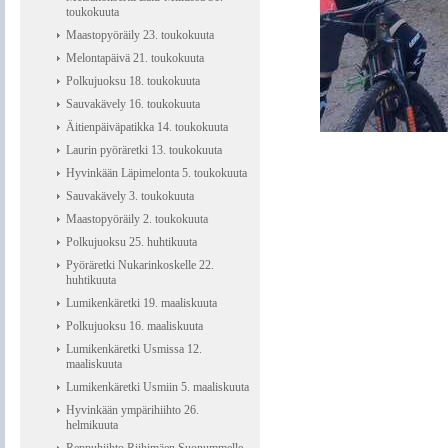
toukokuuta
Maastopyöräily 23. toukokuuta
Melontapäivä 21. toukokuuta
Polkujuoksu 18. toukokuuta
Sauvakävely 16. toukokuuta
Äitienpäiväpatikka 14. toukokuuta
Laurin pyöräretki 13. toukokuuta
Hyvinkään Läpimelonta 5. toukokuuta
Sauvakävely 3. toukokuuta
Maastopyöräily 2. toukokuuta
Polkujuoksu 25. huhtikuuta
Pyöräretki Nukarinkoskelle 22.
huhtikuuta
Lumikenkäretki 19. maaliskuuta
Polkujuoksu 16. maaliskuuta
Lumikenkäretki Usmissa 12.
maaliskuuta
Lumikenkäretki Usmiin 5. maaliskuuta
Hyvinkään ympärihiihto 26.
helmikuuta