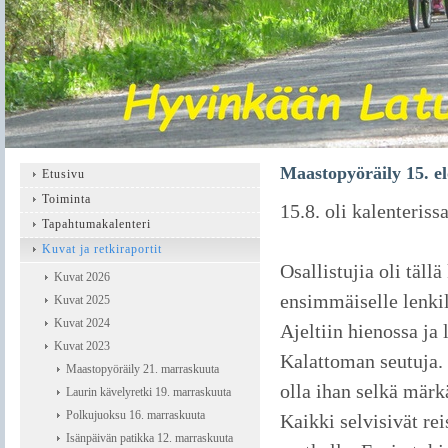
Maastopyöräily 15. e
Etusivu
Toiminta
15.8. oli kalenteriss
Tapahtumakalenteri
Kuvat ja retkiraportit
Osallistujia oli täll
Kuvat 2026
ensimmäiselle lenki
Kuvat 2025
Kuvat 2024
Ajeltiin hienossa ja
Kuvat 2023
Kalattoman seutuja. 
Maastopyöräily 21. marraskuuta
olla ihan selkä märk
Laurin kävelyretki 19. marraskuuta
Polkujuoksu 16. marraskuuta
Kaikki selvisivät re
Isänpäivän patikka 12. marraskuuta