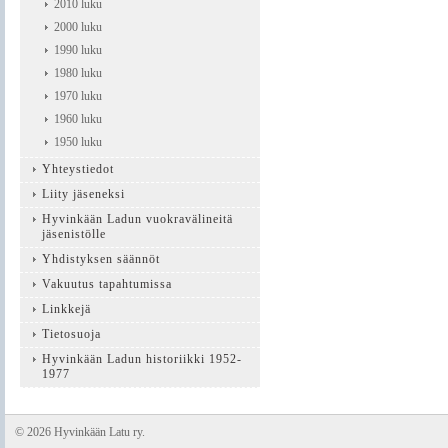
2010 luku
2000 luku
1990 luku
1980 luku
1970 luku
1960 luku
1950 luku
Yhteystiedot
Liity jäseneksi
Hyvinkään Ladun vuokravälineitä
jäsenistölle
Yhdistyksen säännöt
Vakuutus tapahtumissa
Linkkejä
Tietosuoja
Hyvinkään Ladun historiikki 1952-
1977
©
2026 Hyvinkään Latu ry.