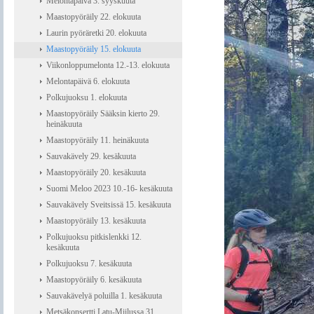
Melontapäivä 3. syyskuuta
Maastopyöräily 22. elokuuta
Laurin pyöräretki 20. elokuuta
Maastopyöräily 15. elokuuta
Viikonloppumelonta 12.-13. elokuuta
Melontapäivä 6. elokuuta
Polkujuoksu 1. elokuuta
Maastopyöräily Sääksin kierto 29.
heinäkuuta
Maastopyöräily 11. heinäkuuta
Sauvakävely 29. kesäkuuta
Maastopyöräily 20. kesäkuuta
Suomi Meloo 2023 10.-16- kesäkuuta
Sauvakävely Sveitsissä 15. kesäkuuta
Maastopyöräily 13. kesäkuuta
Polkujuoksu pitkislenkki 12.
kesäkuuta
Polkujuoksu 7. kesäkuuta
Maastopyöräily 6. kesäkuuta
Sauvakävelyä poluilla 1. kesäkuuta
Metsäkonsertti Latu-Miilussa 31.