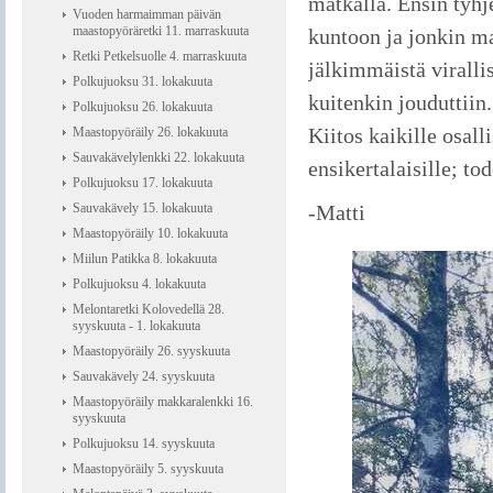
matkalla. Ensin tyhj
Vuoden harmaimman päivän
maastopyöräretki 11. marraskuuta
kuntoon ja jonkin m
Retki Petkelsuolle 4. marraskuuta
jälkimmäistä viralli
Polkujuoksu 31. lokakuuta
kuitenkin jouduttiin.
Polkujuoksu 26. lokakuuta
Kiitos kaikille osall
Maastopyöräily 26. lokakuuta
Sauvakävelylenkki 22. lokakuuta
ensikertalaisille; to
Polkujuoksu 17. lokakuuta
Sauvakävely 15. lokakuuta
-Matti
Maastopyöräily 10. lokakuuta
Miilun Patikka 8. lokakuuta
Polkujuoksu 4. lokakuuta
Melontaretki Kolovedellä 28.
syyskuuta - 1. lokakuuta
Maastopyöräily 26. syyskuuta
Sauvakävely 24. syyskuuta
Maastopyöräily makkaralenkki 16.
syyskuuta
Polkujuoksu 14. syyskuuta
Maastopyöräily 5. syyskuuta