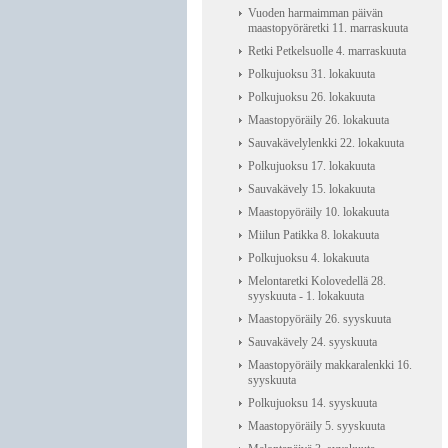
Vuoden harmaimman päivän
maastopyöräretki 11. marraskuuta
Retki Petkelsuolle 4. marraskuuta
Polkujuoksu 31. lokakuuta
Polkujuoksu 26. lokakuuta
Maastopyöräily 26. lokakuuta
Sauvakävelylenkki 22. lokakuuta
Polkujuoksu 17. lokakuuta
Sauvakävely 15. lokakuuta
Maastopyöräily 10. lokakuuta
Miilun Patikka 8. lokakuuta
Polkujuoksu 4. lokakuuta
Melontaretki Kolovedellä 28.
syyskuuta - 1. lokakuuta
Maastopyöräily 26. syyskuuta
Sauvakävely 24. syyskuuta
Maastopyöräily makkaralenkki 16.
syyskuuta
Polkujuoksu 14. syyskuuta
Maastopyöräily 5. syyskuuta