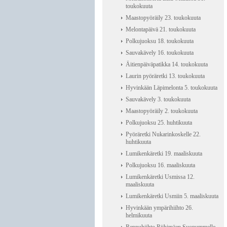
toukokuuta
Maastopyöräily 23. toukokuuta
Melontapäivä 21. toukokuuta
Polkujuoksu 18. toukokuuta
Sauvakävely 16. toukokuuta
Äitienpäiväpatikka 14. toukokuuta
Laurin pyöräretki 13. toukokuuta
Hyvinkään Läpimelonta 5. toukokuuta
Sauvakävely 3. toukokuuta
Maastopyöräily 2. toukokuuta
Polkujuoksu 25. huhtikuuta
Pyöräretki Nukarinkoskelle 22.
huhtikuuta
Lumikenkäretki 19. maaliskuuta
Polkujuoksu 16. maaliskuuta
Lumikenkäretki Usmissa 12.
maaliskuuta
Lumikenkäretki Usmiin 5. maaliskuuta
Hyvinkään ympärihiihto 26.
helmikuuta