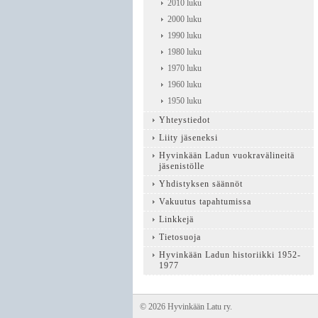
2010 luku
2000 luku
1990 luku
1980 luku
1970 luku
1960 luku
1950 luku
Yhteystiedot
Liity jäseneksi
Hyvinkään Ladun vuokravälineitä
jäsenistölle
Yhdistyksen säännöt
Vakuutus tapahtumissa
Linkkejä
Tietosuoja
Hyvinkään Ladun historiikki 1952-
1977
©
2026 Hyvinkään Latu ry.