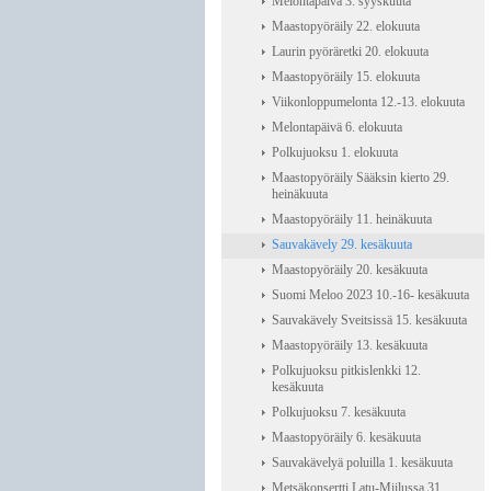
Melontapäivä 3. syyskuuta
Maastopyöräily 22. elokuuta
Laurin pyöräretki 20. elokuuta
Maastopyöräily 15. elokuuta
Viikonloppumelonta 12.-13. elokuuta
Melontapäivä 6. elokuuta
Polkujuoksu 1. elokuuta
Maastopyöräily Sääksin kierto 29.
heinäkuuta
Maastopyöräily 11. heinäkuuta
Sauvakävely 29. kesäkuuta
Maastopyöräily 20. kesäkuuta
Suomi Meloo 2023 10.-16- kesäkuuta
Sauvakävely Sveitsissä 15. kesäkuuta
Maastopyöräily 13. kesäkuuta
Polkujuoksu pitkislenkki 12.
kesäkuuta
Polkujuoksu 7. kesäkuuta
Maastopyöräily 6. kesäkuuta
Sauvakävelyä poluilla 1. kesäkuuta
Metsäkonsertti Latu-Miilussa 31.