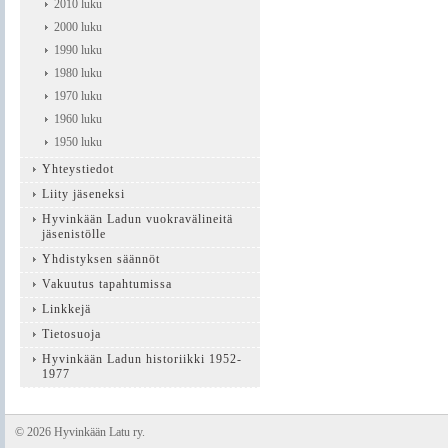
2010 luku
2000 luku
1990 luku
1980 luku
1970 luku
1960 luku
1950 luku
Yhteystiedot
Liity jäseneksi
Hyvinkään Ladun vuokravälineitä
jäsenistölle
Yhdistyksen säännöt
Vakuutus tapahtumissa
Linkkejä
Tietosuoja
Hyvinkään Ladun historiikki 1952-
1977
©
2026 Hyvinkään Latu ry.