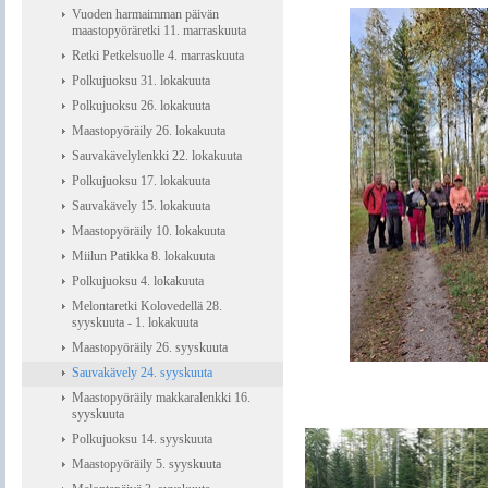
Vuoden harmaimman päivän
maastopyöräretki 11. marraskuuta
Retki Petkelsuolle 4. marraskuuta
Polkujuoksu 31. lokakuuta
Polkujuoksu 26. lokakuuta
Maastopyöräily 26. lokakuuta
Sauvakävelylenkki 22. lokakuuta
Polkujuoksu 17. lokakuuta
Sauvakävely 15. lokakuuta
Maastopyöräily 10. lokakuuta
Miilun Patikka 8. lokakuuta
Polkujuoksu 4. lokakuuta
Melontaretki Kolovedellä 28.
syyskuuta - 1. lokakuuta
Maastopyöräily 26. syyskuuta
Sauvakävely 24. syyskuuta
Maastopyöräily makkaralenkki 16.
syyskuuta
Polkujuoksu 14. syyskuuta
Maastopyöräily 5. syyskuuta