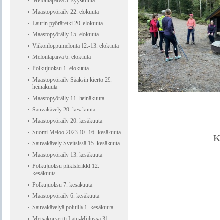
Melontapäivä 3. syyskuuta
Maastopyöräily 22. elokuuta
Laurin pyöräretki 20. elokuuta
Maastopyöräily 15. elokuuta
Viikonloppumelonta 12.-13. elokuuta
Melontapäivä 6. elokuuta
Polkujuoksu 1. elokuuta
Maastopyöräily Sääksin kierto 29.
heinäkuuta
Maastopyöräily 11. heinäkuuta
Sauvakävely 29. kesäkuuta
Maastopyöräily 20. kesäkuuta
Suomi Meloo 2023 10.-16- kesäkuuta
K
Sauvakävely Sveitsissä 15. kesäkuuta
Maastopyöräily 13. kesäkuuta
Polkujuoksu pitkislenkki 12.
kesäkuuta
Polkujuoksu 7. kesäkuuta
Maastopyöräily 6. kesäkuuta
Sauvakävelyä poluilla 1. kesäkuuta
Metsäkonsertti Latu-Miilussa 31.