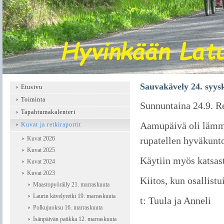
Sauvakävely 24. syys
Etusivu
Toiminta
Sunnuntaina 24.9. R
Tapahtumakalenteri
Aamupäivä oli lämmi
Kuvat ja retkiraportit
Kuvat 2026
rupatellen hyväkuntoi
Kuvat 2025
Käytiin myös katsas
Kuvat 2024
Kuvat 2023
Kiitos, kun osallistu
Maastopyöräily 21. marraskuuta
Laurin kävelyretki 19. marraskuuta
t: Tuula ja Anneli
Polkujuoksu 16. marraskuuta
Isänpäivän patikka 12. marraskuuta