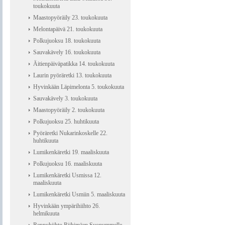
toukokuuta
Maastopyöräily 23. toukokuuta
Melontapäivä 21. toukokuuta
Polkujuoksu 18. toukokuuta
Sauvakävely 16. toukokuuta
Äitienpäiväpatikka 14. toukokuuta
Laurin pyöräretki 13. toukokuuta
Hyvinkään Läpimelonta 5. toukokuuta
Sauvakävely 3. toukokuuta
Maastopyöräily 2. toukokuuta
Polkujuoksu 25. huhtikuuta
Pyöräretki Nukarinkoskelle 22.
huhtikuuta
Lumikenkäretki 19. maaliskuuta
Polkujuoksu 16. maaliskuuta
Lumikenkäretki Usmissa 12.
maaliskuuta
Lumikenkäretki Usmiin 5. maaliskuuta
Hyvinkään ympärihiihto 26.
helmikuuta