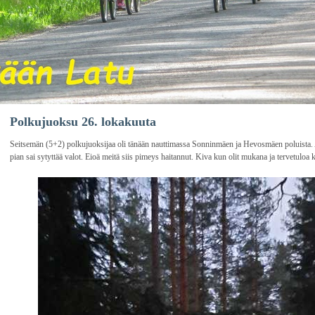
Polkujuoksu 26. lokakuuta
Seitsemän (5+2) polkujuoksijaa oli tänään nauttimassa Sonninmäen ja Hevosmäen poluista. 
pian sai sytyttää valot. Eioä meitä siis pimeys haitannut. Kiva kun olit mukana ja tervetuloa ka