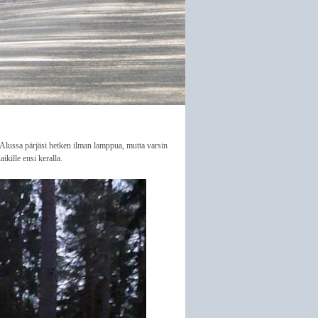
Alussa pärjäsi hetken ilman lamppua, mutta varsin
ikille ensi keralla.