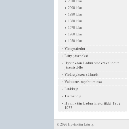
2010 luku
2000 luku
1990 luku
1980 luku
1970 luku
1960 luku
1950 luku
Yhteystiedot
Liity jäseneksi
Hyvinkään Ladun vuokravälineitä
jäsenistölle
Yhdistyksen säännöt
Vakuutus tapahtumissa
Linkkejä
Tietosuoja
Hyvinkään Ladun historiikki 1952-
1977
©
2026 Hyvinkään Latu ry.