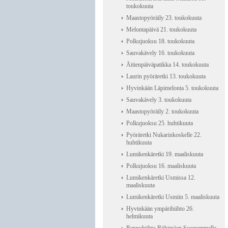
toukokuuta
Maastopyöräily 23. toukokuuta
Melontapäivä 21. toukokuuta
Polkujuoksu 18. toukokuuta
Sauvakävely 16. toukokuuta
Äitienpäiväpatikka 14. toukokuuta
Laurin pyöräretki 13. toukokuuta
Hyvinkään Läpimelonta 5. toukokuuta
Sauvakävely 3. toukokuuta
Maastopyöräily 2. toukokuuta
Polkujuoksu 25. huhtikuuta
Pyöräretki Nukarinkoskelle 22.
huhtikuuta
Lumikenkäretki 19. maaliskuuta
Polkujuoksu 16. maaliskuuta
Lumikenkäretki Usmissa 12.
maaliskuuta
Lumikenkäretki Usmiin 5. maaliskuuta
Hyvinkään ympärihiihto 26.
helmikuuta