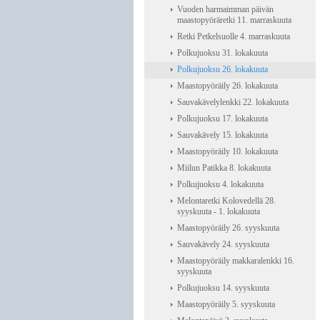
Vuoden harmaimman päivän
maastopyöräretki 11. marraskuuta
Retki Petkelsuolle 4. marraskuuta
Polkujuoksu 31. lokakuuta
Polkujuoksu 26. lokakuuta
Maastopyöräily 26. lokakuuta
Sauvakävelylenkki 22. lokakuuta
Polkujuoksu 17. lokakuuta
Sauvakävely 15. lokakuuta
Maastopyöräily 10. lokakuuta
Miilun Patikka 8. lokakuuta
Polkujuoksu 4. lokakuuta
Melontaretki Kolovedellä 28.
syyskuuta - 1. lokakuuta
Maastopyöräily 26. syyskuuta
Sauvakävely 24. syyskuuta
Maastopyöräily makkaralenkki 16.
syyskuuta
Polkujuoksu 14. syyskuuta
Maastopyöräily 5. syyskuuta