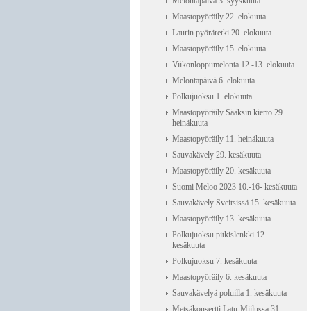
Melontapäivä 3. syyskuuta
Maastopyöräily 22. elokuuta
Laurin pyöräretki 20. elokuuta
Maastopyöräily 15. elokuuta
Viikonloppumelonta 12.-13. elokuuta
Melontapäivä 6. elokuuta
Polkujuoksu 1. elokuuta
Maastopyöräily Sääksin kierto 29.
heinäkuuta
Maastopyöräily 11. heinäkuuta
Sauvakävely 29. kesäkuuta
Maastopyöräily 20. kesäkuuta
Suomi Meloo 2023 10.-16- kesäkuuta
Sauvakävely Sveitsissä 15. kesäkuuta
Maastopyöräily 13. kesäkuuta
Polkujuoksu pitkislenkki 12.
kesäkuuta
Polkujuoksu 7. kesäkuuta
Maastopyöräily 6. kesäkuuta
Sauvakävelyä poluilla 1. kesäkuuta
Metsäkonsertti Latu-Miilussa 31.