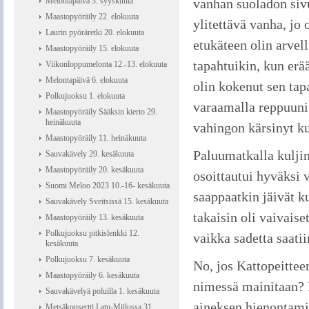
Melontapäivä 3. syyskuuta
vanhan suoladon sivu
Maastopyöräily 22. elokuuta
ylitettävä vanha, jo
Laurin pyöräretki 20. elokuuta
etukäteen olin arvel
Maastopyöräily 15. elokuuta
tapahtuikin, kun erä
Viikonloppumelonta 12.-13. elokuuta
Melontapäivä 6. elokuuta
olin kokenut sen tap
Polkujuoksu 1. elokuuta
varaamalla reppuuni 
Maastopyöräily Sääksin kierto 29.
heinäkuuta
vahingon kärsinyt ku
Maastopyöräily 11. heinäkuuta
Paluumatkalla kuljim
Sauvakävely 29. kesäkuuta
Maastopyöräily 20. kesäkuuta
osoittautui hyväksi 
Suomi Meloo 2023 10.-16- kesäkuuta
saappaatkin jäivät k
Sauvakävely Sveitsissä 15. kesäkuuta
takaisin oli vaivais
Maastopyöräily 13. kesäkuuta
Polkujuoksu pitkislenkki 12.
vaikka sadetta saatii
kesäkuuta
Polkujuoksu 7. kesäkuuta
No, jos Kattopeittee
Maastopyöräily 6. kesäkuuta
nimessä mainitaan? K
Sauvakävelyä poluilla 1. kesäkuuta
aineksen hienontam
Metsäkonsertti Latu-Miilussa 31.