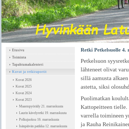
Retki Petkelsuolle 4.
Etusivu
Toiminta
Petkelsuon syysretke
Tapahtumakalenteri
lähteneet olivat var
Kuvat ja retkiraportit
sillä aamusta alkaen
Kuvat 2026
astetta, siksi olosuh
Kuvat 2025
Kuvat 2024
Puolimatkan koulul
Kuvat 2023
Kattopeitteen tielle
Maastopyöräily 21. marraskuuta
Laurin kävelyretki 19. marraskuuta
varrella toimineen y
Polkujuoksu 16. marraskuuta
ja Rauha Reinikaine
Isänpäivän patikka 12. marraskuuta