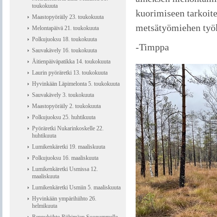
toukokuuta
kuorimiseen tarkoitet
Maastopyöräily 23. toukokuuta
metsätyömiehen työ
Melontapäivä 21. toukokuuta
Polkujuoksu 18. toukokuuta
­-Timppa
Sauvakävely 16. toukokuuta
Äitienpäiväpatikka 14. toukokuuta
Laurin pyöräretki 13. toukokuuta
Hyvinkään Läpimelonta 5. toukokuuta
Sauvakävely 3. toukokuuta
Maastopyöräily 2. toukokuuta
Polkujuoksu 25. huhtikuuta
Pyöräretki Nukarinkoskelle 22.
huhtikuuta
Lumikenkäretki 19. maaliskuuta
Polkujuoksu 16. maaliskuuta
Lumikenkäretki Usmissa 12.
maaliskuuta
Lumikenkäretki Usmiin 5. maaliskuuta
Hyvinkään ympärihiihto 26.
helmikuuta