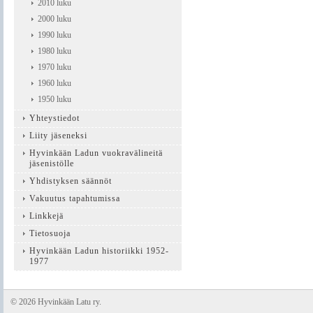
2010 luku
2000 luku
1990 luku
1980 luku
1970 luku
1960 luku
1950 luku
Yhteystiedot
Liity jäseneksi
Hyvinkään Ladun vuokravälineitä
jäsenistölle
Yhdistyksen säännöt
Vakuutus tapahtumissa
Linkkejä
Tietosuoja
Hyvinkään Ladun historiikki 1952-
1977
©
2026 Hyvinkään Latu ry.