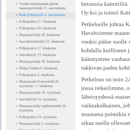
betonisia kattotiili
Vuoden harmaimman päivän
maastopyöräretki 11. marraskuuta
Oy:ksi ja toimii Katt
Retki Petkelsuolle 4. marraskuuta
Polkujuoksu 31. lokakuuta
Petkeluolle johtaa 
Polkujuoksu 26. lokakuuta
Havaitsimme maaston
Maastopyöräily 26. lokakuuta
vuoksi pääse suolle
Sauvakävelylenkki 22. lokakuuta
Polkujuoksu 17. lokakuuta
kohdalla koilliseen 
Sauvakävely 15. lokakuuta
käännymme vanhassa 
Maastopyöräily 10. lokakuuta
tukkivan padon kohda
Miilun Patikka 8. lokakuuta
Polkujuoksu 4. lokakuuta
Petkelsuo on noin 2,
Melontaretki Kolovedellä 28.
syyskuuta - 1. lokakuuta
jossa retkeilimme, o
Maastopyöräily 26. syyskuuta
läheisyydessä maise
Sauvakävely 24. syyskuuta
vaikeakulkuinen, joh
Maastopyöräily makkaralenkki 16.
syyskuuta
muutama poimikin nii
Polkujuoksu 14. syyskuuta
aikaa suolla olless
Maastopyöräily 5. syyskuuta