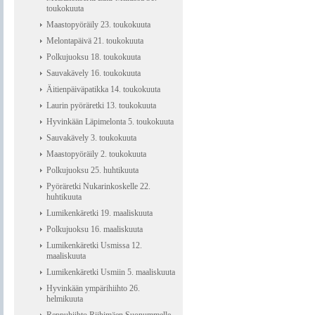
toukokuuta
Maastopyöräily 23. toukokuuta
Melontapäivä 21. toukokuuta
Polkujuoksu 18. toukokuuta
Sauvakävely 16. toukokuuta
Äitienpäiväpatikka 14. toukokuuta
Laurin pyöräretki 13. toukokuuta
Hyvinkään Läpimelonta 5. toukokuuta
Sauvakävely 3. toukokuuta
Maastopyöräily 2. toukokuuta
Polkujuoksu 25. huhtikuuta
Pyöräretki Nukarinkoskelle 22.
huhtikuuta
Lumikenkäretki 19. maaliskuuta
Polkujuoksu 16. maaliskuuta
Lumikenkäretki Usmissa 12.
maaliskuuta
Lumikenkäretki Usmiin 5. maaliskuuta
Hyvinkään ympärihiihto 26.
helmikuuta