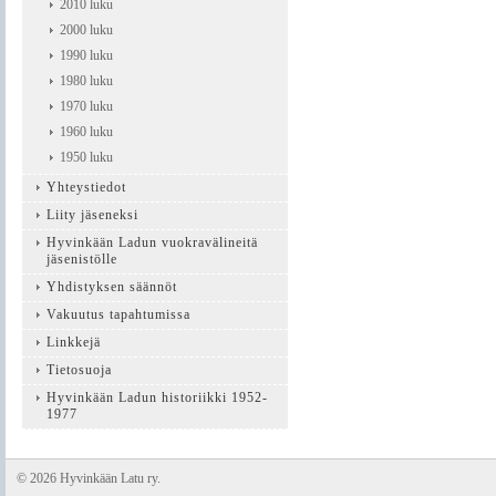
2010 luku
2000 luku
1990 luku
1980 luku
1970 luku
1960 luku
1950 luku
Yhteystiedot
Liity jäseneksi
Hyvinkään Ladun vuokravälineitä
jäsenistölle
Yhdistyksen säännöt
Vakuutus tapahtumissa
Linkkejä
Tietosuoja
Hyvinkään Ladun historiikki 1952-
1977
©
2026 Hyvinkään Latu ry.