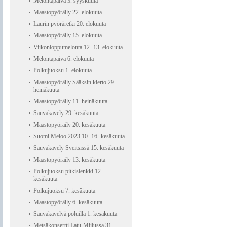
Melontapäivä 3. syyskuuta
Maastopyöräily 22. elokuuta
Laurin pyöräretki 20. elokuuta
Maastopyöräily 15. elokuuta
Viikonloppumelonta 12.-13. elokuuta
Melontapäivä 6. elokuuta
Polkujuoksu 1. elokuuta
Maastopyöräily Sääksin kierto 29.
heinäkuuta
Maastopyöräily 11. heinäkuuta
Sauvakävely 29. kesäkuuta
Maastopyöräily 20. kesäkuuta
Suomi Meloo 2023 10.-16- kesäkuuta
Sauvakävely Sveitsissä 15. kesäkuuta
Maastopyöräily 13. kesäkuuta
Polkujuoksu pitkislenkki 12.
kesäkuuta
Polkujuoksu 7. kesäkuuta
Maastopyöräily 6. kesäkuuta
Sauvakävelyä poluilla 1. kesäkuuta
Metsäkonsertti Latu-Miilussa 31.