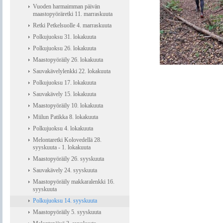
Vuoden harmaimman päivän
maastopyöräretki 11. marraskuuta
Retki Petkelsuolle 4. marraskuuta
Polkujuoksu 31. lokakuuta
Polkujuoksu 26. lokakuuta
Maastopyöräily 26. lokakuuta
Sauvakävelylenkki 22. lokakuuta
Polkujuoksu 17. lokakuuta
Sauvakävely 15. lokakuuta
Maastopyöräily 10. lokakuuta
Miilun Patikka 8. lokakuuta
Polkujuoksu 4. lokakuuta
Melontaretki Kolovedellä 28.
syyskuuta - 1. lokakuuta
Maastopyöräily 26. syyskuuta
Sauvakävely 24. syyskuuta
Maastopyöräily makkaralenkki 16.
syyskuuta
Polkujuoksu 14. syyskuuta
Maastopyöräily 5. syyskuuta