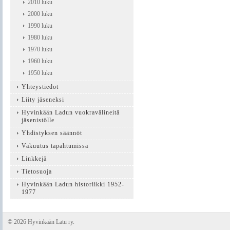
2010 luku
2000 luku
1990 luku
1980 luku
1970 luku
1960 luku
1950 luku
Yhteystiedot
Liity jäseneksi
Hyvinkään Ladun vuokravälineitä
jäsenistölle
Yhdistyksen säännöt
Vakuutus tapahtumissa
Linkkejä
Tietosuoja
Hyvinkään Ladun historiikki 1952-
1977
©
2026 Hyvinkään Latu ry.