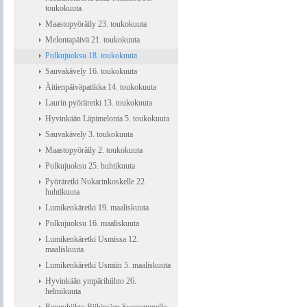
toukokuuta
Maastopyöräily 23. toukokuuta
Melontapäivä 21. toukokuuta
Polkujuoksu 18. toukokuuta
Sauvakävely 16. toukokuuta
Äitienpäiväpatikka 14. toukokuuta
Laurin pyöräretki 13. toukokuuta
Hyvinkään Läpimelonta 5. toukokuuta
Sauvakävely 3. toukokuuta
Maastopyöräily 2. toukokuuta
Polkujuoksu 25. huhtikuuta
Pyöräretki Nukarinkoskelle 22.
huhtikuuta
Lumikenkäretki 19. maaliskuuta
Polkujuoksu 16. maaliskuuta
Lumikenkäretki Usmissa 12.
maaliskuuta
Lumikenkäretki Usmiin 5. maaliskuuta
Hyvinkään ympärihiihto 26.
helmikuuta