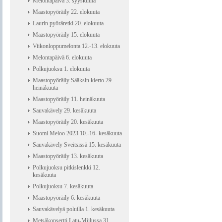
Melontapäivä 3. syyskuuta
Maastopyöräily 22. elokuuta
Laurin pyöräretki 20. elokuuta
Maastopyöräily 15. elokuuta
Viikonloppumelonta 12.-13. elokuuta
Melontapäivä 6. elokuuta
Polkujuoksu 1. elokuuta
Maastopyöräily Sääksin kierto 29.
heinäkuuta
Maastopyöräily 11. heinäkuuta
Sauvakävely 29. kesäkuuta
Maastopyöräily 20. kesäkuuta
Suomi Meloo 2023 10.-16- kesäkuuta
Sauvakävely Sveitsissä 15. kesäkuuta
Maastopyöräily 13. kesäkuuta
Polkujuoksu pitkislenkki 12.
kesäkuuta
Polkujuoksu 7. kesäkuuta
Maastopyöräily 6. kesäkuuta
Sauvakävelyä poluilla 1. kesäkuuta
Metsäkonsertti Latu-Miilussa 31.