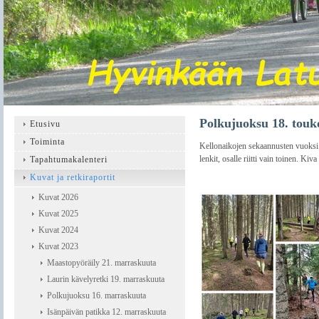
Polkujuoksu 18. tou
Etusivu
Toiminta
Kellonaikojen sekaannusten vuoksi t
lenkit, osalle riitti vain toinen. Ki
Tapahtumakalenteri
Kuvat ja retkiraportit
Kuvat 2026
Kuvat 2025
Kuvat 2024
Kuvat 2023
Maastopyöräily 21. marraskuuta
Laurin kävelyretki 19. marraskuuta
Polkujuoksu 16. marraskuuta
Isänpäivän patikka 12. marraskuuta