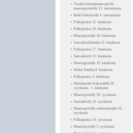
Vuoden harmaimman päivän
maastopyöräretki 11. marraskuuta
Retki Petkelsuolle 4. marraskuuta
Polkujuoksu 31. lokakuuta
Polkujuoksu 26. lokakuuta
Maastopyöräily 26. lokakuuta
Sauvakävelylenkki 22. lokakuuta
Polkujuoksu 17. lokakuuta
Sauvakävely 15. lokakuuta
Maastopyöräily 10. lokakuuta
Miilun Patikka 8. lokakuuta
Polkujuoksu 4. lokakuuta
Melontaretki Kolovedellä 28.
syyskuuta - 1. lokakuuta
Maastopyöräily 26. syyskuuta
Sauvakävely 24. syyskuuta
Maastopyöräily makkaralenkki 16.
syyskuuta
Polkujuoksu 14. syyskuuta
Maastopyöräily 5. syyskuuta