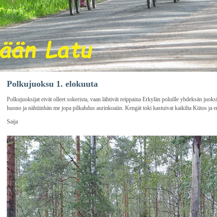
Polkujuoksu 1. elokuuta
Polkujuoksijat eivät olleet sokerista, vaan lähtivät reippaina Erkylän poluille yhdeksän juoks
huono ja nähtiinhän me jopa pilkahdus aurinkoaiin. Kengät toki kastuivat kaikilta Kiitos ja e
Saija