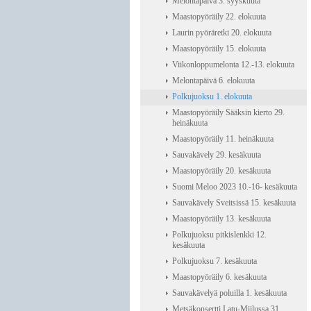
Melontapäivä 3. syyskuuta
Maastopyöräily 22. elokuuta
Laurin pyöräretki 20. elokuuta
Maastopyöräily 15. elokuuta
Viikonloppumelonta 12.-13. elokuuta
Melontapäivä 6. elokuuta
Polkujuoksu 1. elokuuta
Maastopyöräily Sääksin kierto 29.
heinäkuuta
Maastopyöräily 11. heinäkuuta
Sauvakävely 29. kesäkuuta
Maastopyöräily 20. kesäkuuta
Suomi Meloo 2023 10.-16- kesäkuuta
Sauvakävely Sveitsissä 15. kesäkuuta
Maastopyöräily 13. kesäkuuta
Polkujuoksu pitkislenkki 12.
kesäkuuta
Polkujuoksu 7. kesäkuuta
Maastopyöräily 6. kesäkuuta
Sauvakävelyä poluilla 1. kesäkuuta
Metsäkonsertti Latu-Miilussa 31.