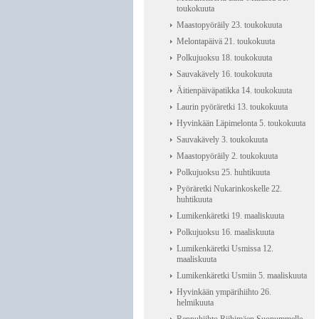
toukokuuta
Maastopyöräily 23. toukokuuta
Melontapäivä 21. toukokuuta
Polkujuoksu 18. toukokuuta
Sauvakävely 16. toukokuuta
Äitienpäiväpatikka 14. toukokuuta
Laurin pyöräretki 13. toukokuuta
Hyvinkään Läpimelonta 5. toukokuuta
Sauvakävely 3. toukokuuta
Maastopyöräily 2. toukokuuta
Polkujuoksu 25. huhtikuuta
Pyöräretki Nukarinkoskelle 22.
huhtikuuta
Lumikenkäretki 19. maaliskuuta
Polkujuoksu 16. maaliskuuta
Lumikenkäretki Usmissa 12.
maaliskuuta
Lumikenkäretki Usmiin 5. maaliskuuta
Hyvinkään ympärihiihto 26.
helmikuuta