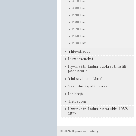
2010 luku
2000 luku
1990 luku
1980 luku
1970 luku
1960 luku
1950 luku
Yhteystiedot
Liity jäseneksi
Hyvinkään Ladun vuokravälineitä
jäsenistölle
Yhdistyksen säännöt
Vakuutus tapahtumissa
Linkkejä
Tietosuoja
Hyvinkään Ladun historiikki 1952-
1977
©
2026 Hyvinkään Latu ry.