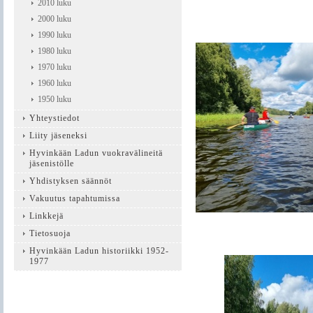
2010 luku
2000 luku
1990 luku
1980 luku
1970 luku
1960 luku
1950 luku
Yhteystiedot
Liity jäseneksi
Hyvinkään Ladun vuokravälineitä
jäsenistölle
Yhdistyksen säännöt
Vakuutus tapahtumissa
Linkkejä
Tietosuoja
Hyvinkään Ladun historiikki 1952-
1977