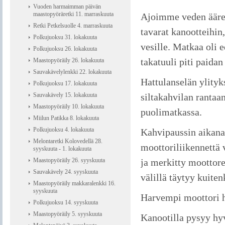
Vuoden harmaimman päivän
maastopyöräretki 11. marraskuuta
Ajoimme veden ääreen
Retki Petkelsuolle 4. marraskuuta
tavarat kanootteihin
Polkujuoksu 31. lokakuuta
vesille. Matkaa oli e
Polkujuoksu 26. lokakuuta
takatuuli piti paidan
Maastopyöräily 26. lokakuuta
Sauvakävelylenkki 22. lokakuuta
Hattulanselän ylity
Polkujuoksu 17. lokakuuta
Sauvakävely 15. lokakuuta
siltakahvilan rantaa
Maastopyöräily 10. lokakuuta
puolimatkassa.
Miilun Patikka 8. lokakuuta
Polkujuoksu 4. lokakuuta
Kahvipaussin aikana 
Melontaretki Kolovedellä 28.
moottoriliikennettä 
syyskuuta - 1. lokakuuta
Maastopyöräily 26. syyskuuta
ja merkitty moottore
Sauvakävely 24. syyskuuta
välillä täytyy kuite
Maastopyöräily makkaralenkki 16.
syyskuuta
Harvempi moottori hi
Polkujuoksu 14. syyskuuta
Maastopyöräily 5. syyskuuta
Kanootilla pysyy hyv