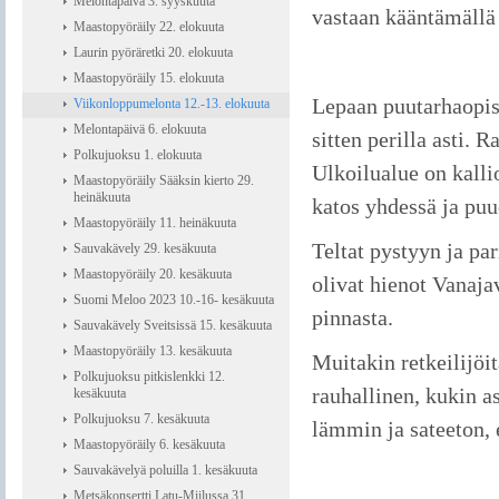
Melontapäivä 3. syyskuuta
vastaan kääntämällä 
Maastopyöräily 22. elokuuta
Laurin pyöräretki 20. elokuuta
Maastopyöräily 15. elokuuta
Lepaan puutarhaopis
Viikonloppumelonta 12.-13. elokuuta
Melontapäivä 6. elokuuta
sitten perilla asti.
Polkujuoksu 1. elokuuta
Ulkoilualue on kallio
Maastopyöräily Sääksin kierto 29.
heinäkuuta
katos yhdessä ja puu
Maastopyöräily 11. heinäkuuta
Teltat pystyyn ja pa
Sauvakävely 29. kesäkuuta
Maastopyöräily 20. kesäkuuta
olivat hienot Vanaj
Suomi Meloo 2023 10.-16- kesäkuuta
pinnasta.
Sauvakävely Sveitsissä 15. kesäkuuta
Maastopyöräily 13. kesäkuuta
Muitakin retkeilijöit
Polkujuoksu pitkislenkki 12.
rauhallinen, kukin a
kesäkuuta
Polkujuoksu 7. kesäkuuta
lämmin ja sateeton, e
Maastopyöräily 6. kesäkuuta
Sauvakävelyä poluilla 1. kesäkuuta
Metsäkonsertti Latu-Miilussa 31.