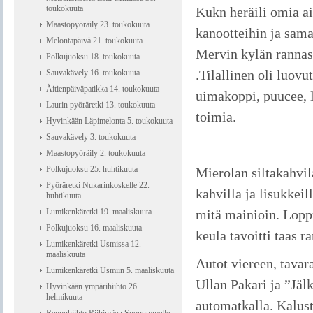
toukokuuta
Kukn heräili omia ai
Maastopyöräily 23. toukokuuta
kanootteihin ja sama
Melontapäivä 21. toukokuuta
Mervin kylän rannas
Polkujuoksu 18. toukokuuta
.Tilallinen oli luov
Sauvakävely 16. toukokuuta
Äitienpäiväpatikka 14. toukokuuta
uimakoppi, puucee, la
Laurin pyöräretki 13. toukokuuta
toimia.
Hyvinkään Läpimelonta 5. toukokuuta
Sauvakävely 3. toukokuuta
Maastopyöräily 2. toukokuuta
Polkujuoksu 25. huhtikuuta
Mierolan siltakahvila
Pyöräretki Nukarinkoskelle 22.
kahvilla ja lisukkei
huhtikuuta
Lumikenkäretki 19. maaliskuuta
mitä mainioin. Loppu
Polkujuoksu 16. maaliskuuta
keula tavoitti taas r
Lumikenkäretki Usmissa 12.
maaliskuuta
Autot viereen, tavar
Lumikenkäretki Usmiin 5. maaliskuuta
Ullan Pakari ja ”Jäl
Hyvinkään ympärihiihto 26.
helmikuuta
automatkalla. Kalust