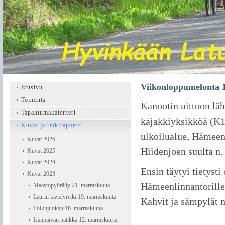
Viikonloppumelonta 1
Etusivu
Toiminta
Kanootin uittoon läh
Tapahtumakalenteri
kajakkiyksikköä (K1
Kuvat ja retkiraportit
ulkoilualue, Hämeen
Kuvat 2026
Hiidenjoen suulta n.
Kuvat 2025
Kuvat 2024
Ensin täytyi tietysti
Kuvat 2023
Hämeenlinnantorille 
Maastopyöräily 21. marraskuuta
Laurin kävelyretki 19. marraskuuta
Kahvit ja sämpylät m
Polkujuoksu 16. marraskuuta
Isänpäivän patikka 12. marraskuuta